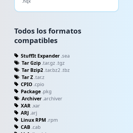
.hqx
Todos los formatos
compatibles
StuffIt Expander
.sea
Tar Gzip
.tar.gz .tgz
Tar Bzip2
.tar.bz2 .tbz
Tar Z
.tar.z
CPIO
.cpio
Package
.pkg
Archiver
.archiver
XAR
.xar
ARJ
.arj
Linux RPM
.rpm
CAB
.cab