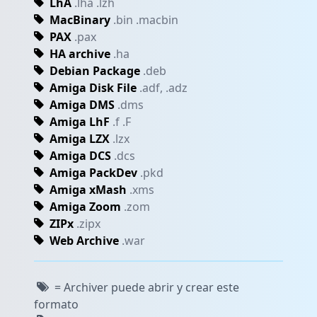
LhA
.lha .lzh
MacBinary
.bin .macbin
PAX
.pax
HA archive
.ha
Debian Package
.deb
Amiga Disk File
.adf, .adz
Amiga DMS
.dms
Amiga LhF
.f .F
Amiga LZX
.lzx
Amiga DCS
.dcs
Amiga PackDev
.pkd
Amiga xMash
.xms
Amiga Zoom
.zom
ZIPx
.zipx
Web Archive
.war
= Archiver puede abrir y crear este
formato